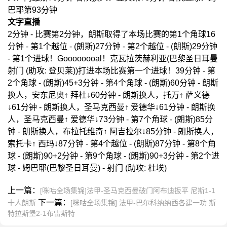
巴耶第93分钟
文字直播
2分钟 - 比赛第2分钟，朗斯取得了本场比赛的第1个角球16
分钟 - 第1个越位 - (朗斯)27分钟 - 第2个越位 - (朗斯)29分钟
- 第1个进球！Goooooooal！克瓦拉茨赫利亚(巴黎圣日耳曼
射门 (助攻: 登贝莱))打进本场比赛第一个进球！39分钟 - 第
2个角球 - (朗斯)45+3分钟 - 第4个角球 - (朗斯)60分钟 - 朗斯
换人，安东尼奥↑ 拜杜↓60分钟 - 朗斯换人，托万↑ 萨义德
↓61分钟 - 朗斯换人，圣马克西曼↑ 爱德华↓61分钟 - 朗斯换
人，圣马克西曼↑ 爱德华↓73分钟 - 第7个角球 - (朗斯)85分
钟 - 朗斯换人，布拉托维奇↑ 阿吉拉尔↓85分钟 - 朗斯换人，
索托卡↑ 西玛↓87分钟 - 第4个越位 - (朗斯)87分钟 - 第8个角
球 - (朗斯)90+2分钟 - 第9个角球 - (朗斯)90+3分钟 - 第2个进
球 - 姆巴耶(巴黎圣日耳曼) - 射门 (助攻: 杜埃)
上一篇：
[咪咕全场集锦]法甲-圣马克西曼破门阿布迪扳平 尼斯1-1
下一篇：
十人朗斯
[咪咕全场集锦] 法甲-巴尔科纳纳西各建一功 斯
特拉斯堡2-1布雷斯特