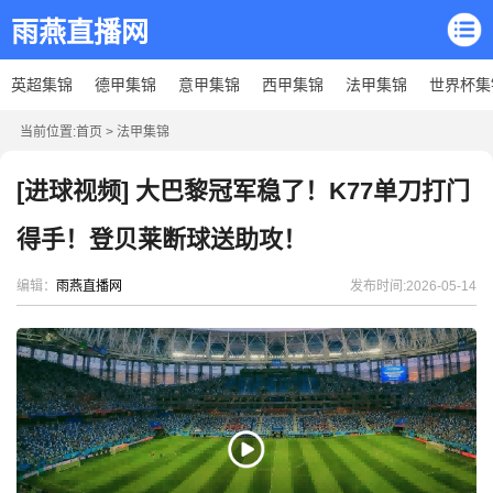
雨燕直播网
英超集锦
德甲集锦
意甲集锦
西甲集锦
法甲集锦
世界杯集
当前位置:
首页
>
法甲集锦
[进球视频] 大巴黎冠军稳了！K77单刀打门
得手！登贝莱断球送助攻！
编辑：
雨燕直播网
发布时间:2026-05-14