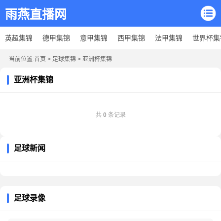
雨燕直播网
英超集锦
德甲集锦
意甲集锦
西甲集锦
法甲集锦
世界杯集
当前位置:
首页
>
足球集锦
>
亚洲杯集锦
亚洲杯集锦
共
0
条记录
足球新闻
足球录像