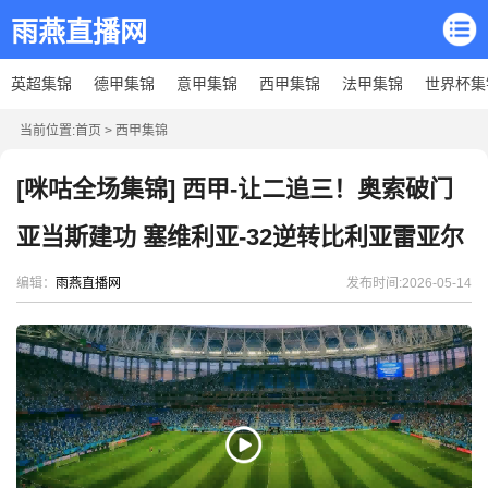
雨燕直播网
英超集锦
德甲集锦
意甲集锦
西甲集锦
法甲集锦
世界杯集
当前位置:
首页
>
西甲集锦
[咪咕全场集锦] 西甲-让二追三！奥索破门
亚当斯建功 塞维利亚-32逆转比利亚雷亚尔
编辑：
雨燕直播网
发布时间:2026-05-14