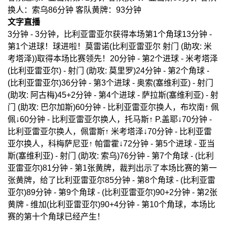
换人：索乌86分钟 客队黄牌：93分钟
文字直播
3分钟 - 3分钟，比利亚雷亚尔获得本场第1个角球13分钟 -
第1个进球！球进啦！莫雷诺(比利亚雷亚尔 射门 (助攻: 米
考塔泽))取得本场比赛领先！20分钟 - 第2个进球 - 米考塔泽
(比利亚雷亚尔) - 射门 (助攻: 莫里罗)24分钟 - 第2个角球 -
(比利亚雷亚尔)36分钟 - 第3个进球 - 奥索(塞维利亚) - 射门
(助攻: 阿古梅)45+2分钟 - 第4个进球 - 萨拉斯(塞维利亚) - 射
门 (助攻: 巴尔加斯)60分钟 - 比利亚雷亚尔换人，布坎南↑ 佩
佩↓60分钟 - 比利亚雷亚尔换人，托马斯↑ P.盖耶↓70分钟 -
比利亚雷亚尔换人，佩雷斯↑ 米考塔泽↓70分钟 - 比利亚雷
亚尔换人，科梅萨尼亚↑ 帕雷霍↓72分钟 - 第5个进球 - 亚当
斯(塞维利亚) - 射门 (助攻: 索乌)76分钟 - 第7个角球 - (比利
亚雷亚尔)81分钟 - 第1张黄牌，裁判出示了本场比赛的第一
张黄牌，给了比利亚雷亚尔85分钟 - 第8个角球 - (比利亚雷
亚尔)89分钟 - 第9个角球 - (比利亚雷亚尔)90+2分钟 - 第2张
黄牌 - 维加(比利亚雷亚尔)90+4分钟 - 第10个角球，本场比
赛的第十个角球已经产生！