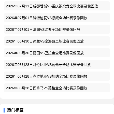
2026年07月11日成都蓉城VS重庆铜梁龙全场比赛录像回放
2026年07月01日科特迪瓦VS挪威全场比赛录像回放
2026年07月01日法国VS瑞典全场比赛录像回放
2026年06月30日荷兰VS摩洛哥全场比赛录像回放
2026年06月30日德国VS巴拉圭全场比赛录像回放
2026年06月28日哥伦比亚VS葡萄牙全场比赛录像回放
2026年06月28日克罗地亚VS加纳全场比赛录像回放
2026年06月28日巴拿马VS英格兰全场比赛录像回放
热门标签