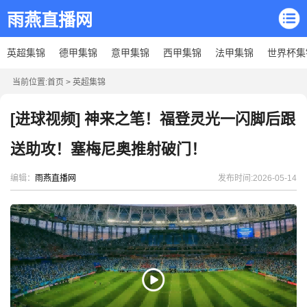
雨燕直播网
英超集锦
德甲集锦
意甲集锦
西甲集锦
法甲集锦
世界杯集
当前位置:
首页
>
英超集锦
[进球视频] 神来之笔！福登灵光一闪脚后跟
送助攻！塞梅尼奥推射破门！
编辑：
雨燕直播网
发布时间:2026-05-14