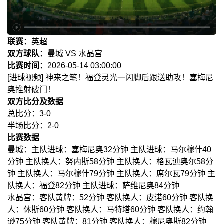
联赛：
英超
双方球队：
曼城 VS 水晶宫
比赛时间：
2026-05-14 03:00:00
[进球视频] 神来之笔！福登灵光一闪脚后跟送助攻！塞梅尼
奥推射破门！
双方比分及数据
总比分：3-0
半场比分：2-0
比赛数据
曼城：主队进球：塞梅尼奥32分钟 主队进球：马尔穆什40
分钟 主队换人：努内斯58分钟 主队换人：格瓦迪奥尔58分
钟 主队换人：马尔穆什79分钟 主队换人：席尔瓦79分钟 主
队换人：福登82分钟 主队进球：萨维尼奥84分钟
水晶宫：客队黄牌：52分钟 客队换人：皮诺60分钟 客队换
人：休斯60分钟 客队换人：马特塔60分钟 客队换人：约翰
逊75分钟 客队黄牌：81分钟 客队换人：穆尼奥斯82分钟