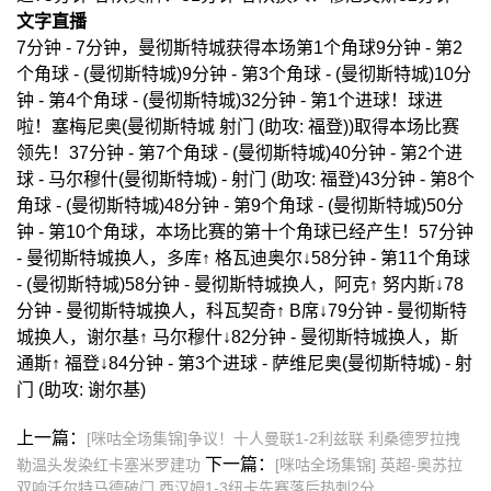
文字直播
7分钟 - 7分钟，曼彻斯特城获得本场第1个角球9分钟 - 第2
个角球 - (曼彻斯特城)9分钟 - 第3个角球 - (曼彻斯特城)10分
钟 - 第4个角球 - (曼彻斯特城)32分钟 - 第1个进球！球进
啦！塞梅尼奥(曼彻斯特城 射门 (助攻: 福登))取得本场比赛
领先！37分钟 - 第7个角球 - (曼彻斯特城)40分钟 - 第2个进
球 - 马尔穆什(曼彻斯特城) - 射门 (助攻: 福登)43分钟 - 第8个
角球 - (曼彻斯特城)48分钟 - 第9个角球 - (曼彻斯特城)50分
钟 - 第10个角球，本场比赛的第十个角球已经产生！57分钟
- 曼彻斯特城换人，多库↑ 格瓦迪奥尔↓58分钟 - 第11个角球
- (曼彻斯特城)58分钟 - 曼彻斯特城换人，阿克↑ 努内斯↓78
分钟 - 曼彻斯特城换人，科瓦契奇↑ B席↓79分钟 - 曼彻斯特
城换人，谢尔基↑ 马尔穆什↓82分钟 - 曼彻斯特城换人，斯
通斯↑ 福登↓84分钟 - 第3个进球 - 萨维尼奥(曼彻斯特城) - 射
门 (助攻: 谢尔基)
上一篇：
[咪咕全场集锦]争议！十人曼联1-2利兹联 利桑德罗拉拽
下一篇：
勒温头发染红卡塞米罗建功
[咪咕全场集锦] 英超-奥苏拉
双响沃尔特马德破门 西汉姆1-3纽卡先赛落后热刺2分