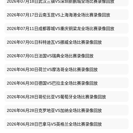
2026年07月18日武汉三镇VS深圳新鹏城全场比赛录像回放
2026年07月17日云南玉昆VS上海海港全场比赛录像回放
2026年07月11日成都蓉城VS重庆铜梁龙全场比赛录像回放
2026年07月01日科特迪瓦VS挪威全场比赛录像回放
2026年07月01日法国VS瑞典全场比赛录像回放
2026年06月30日荷兰VS摩洛哥全场比赛录像回放
2026年06月30日德国VS巴拉圭全场比赛录像回放
2026年06月28日哥伦比亚VS葡萄牙全场比赛录像回放
2026年06月28日克罗地亚VS加纳全场比赛录像回放
2026年06月28日巴拿马VS英格兰全场比赛录像回放