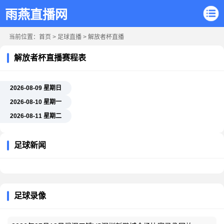
雨燕直播网
当前位置：
首页
>
足球直播
>
解放者杯直播
解放者杯直播赛程表
2026-08-09 星期日
2026-08-10 星期一
2026-08-11 星期二
足球新闻
足球录像